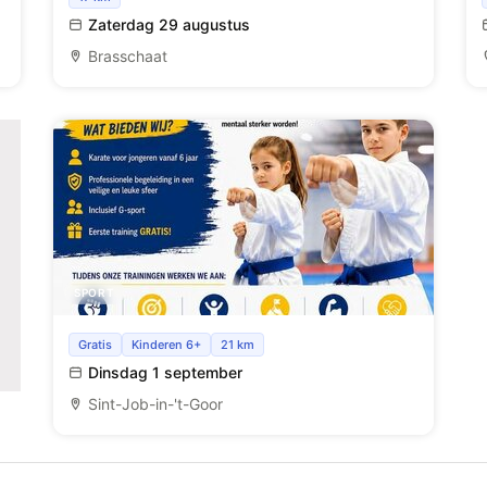
Zaterdag 29 augustus
Brasschaat
SPORT
Jeugdkarate training
Gratis
Kinderen 6+
21 km
Dinsdag 1 september
Sint-Job-in-'t-Goor