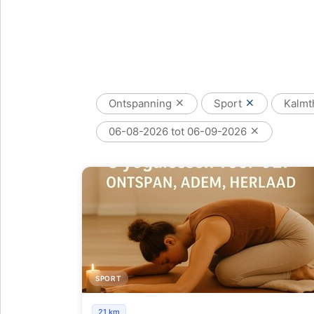
Ontspanning
Sport
Kalmt
06-08-2026 tot 06-09-2026
SPORT
Yogastudio Gennesareth
21 km