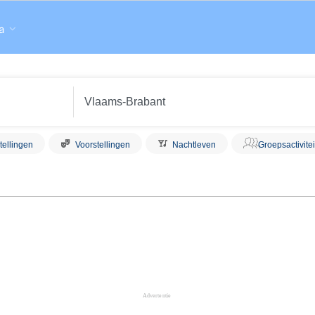
a
tellingen
Voorstellingen
Nachtleven
Groepsactivite