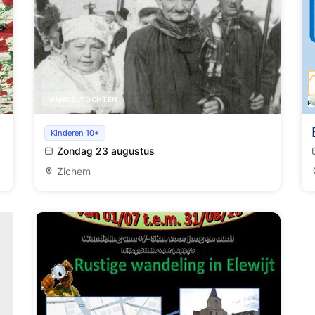
WANDELTOCHTEN
Themaroute: Dansen en schieten met de
Kinderen 10+
Mennekes van Plezier
Zondag 23 augustus
Zichem