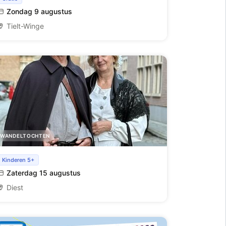
Zondag 9 augustus
Tielt-Winge
WANDELTOCHTEN
De nachtwachter vertelt over... het begijnhof
Kinderen 5+
Zaterdag 15 augustus
Diest