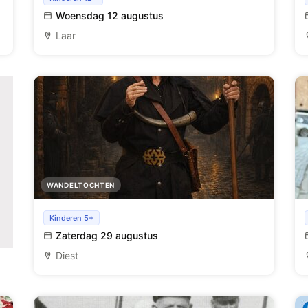
(Landen).
Woensdag 12 augustus
Laar
WANDELTOCHTEN
Met de nachtwachter op ronde in middeleeuws
Kinderen 5+
Diest
Zaterdag 29 augustus
Diest