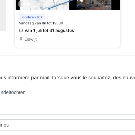
WANDELTOCHTEN
Wandel - Fotozoektocht Kacez
Kinderen 10+
Vandaag van 8u tot 19u30
Van 1 juli tot 31 augustus
Elewijt
us informera par mail, lorsque vous le souhaitez, des nouve