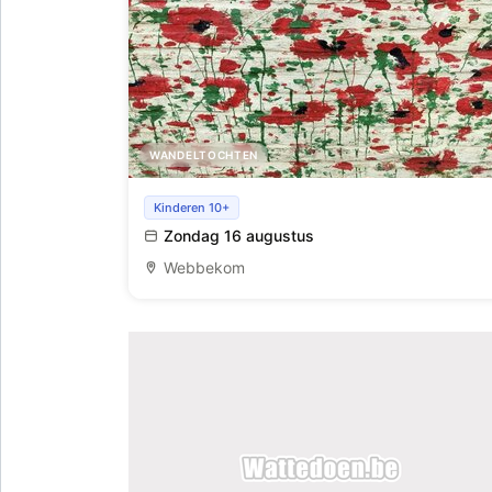
WANDELTOCHTEN
Zondagse wandeling: Webbekom heeft het
Kinderen 10+
allemaal
Zondag 16 augustus
Webbekom