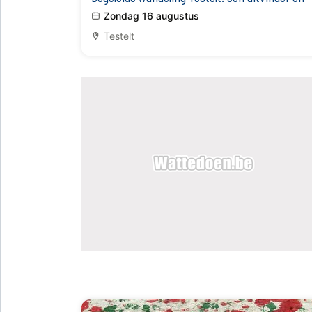
wijngaarden en zoveel meer
Zondag 16 augustus
Testelt