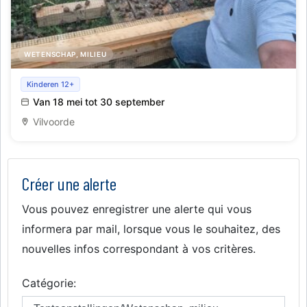
WETENSCHAP, MILIEU
Visite guidée de notre élevage d'escargots bio
Kinderen 12+
Van 18 mei tot 30 september
Vilvoorde
Créer une alerte
Vous pouvez enregistrer une alerte qui vous
informera par mail, lorsque vous le souhaitez, des
nouvelles infos correspondant à vos critères.
Catégorie: