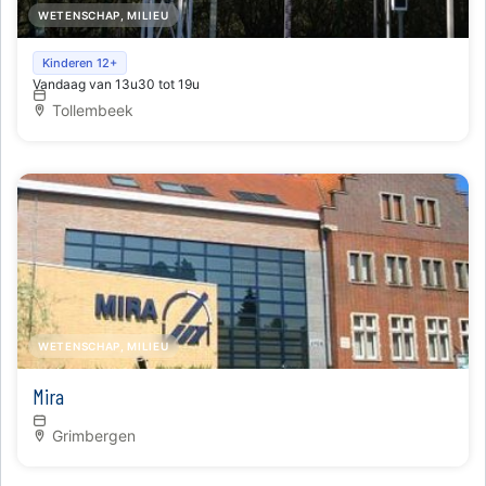
WETENSCHAP, MILIEU
Weerstation bezoeken
Kinderen 12+
Vandaag van 13u30 tot 19u
Tollembeek
WETENSCHAP, MILIEU
Mira
Grimbergen