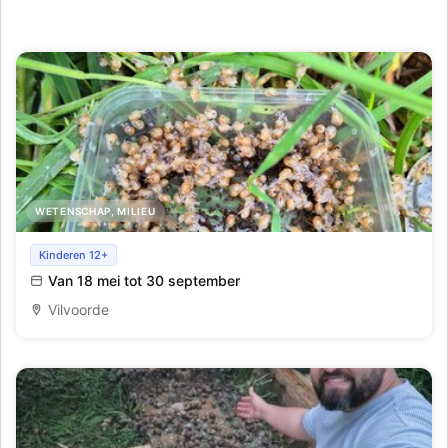
WETENSCHAP, MILIEU
Gidsing escargotkwekerij
Kinderen 12+
Van 18 mei tot 30 september
Vilvoorde