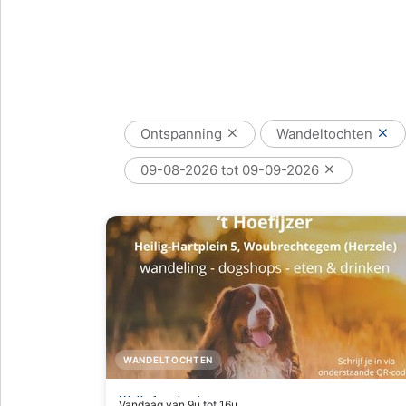
Ontspanning
Wandeltochten
09-08-2026 tot 09-09-2026
WANDELTOCHTEN
Walk for Junior
Vandaag van 9u tot 16u