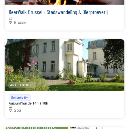
BeerWalk Brussel - Stadswandeling & Bierproeverij
Brussel
ART, HISTOIRE
Musea van de Waterstad
Enfants 6+
Aujourd'hui de 14h à 18h
Spa