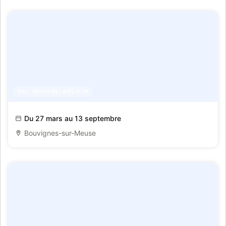
ART, HISTOIRE/ WELZIJN
Tijdelijke tentoonstelling: "De middeleeuwen in
Du 27 mars au 13 septembre
stripvorm"
Bouvignes-sur-Meuse