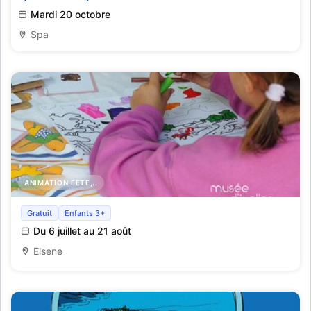
Mardi 20 octobre
Spa
ANIMATION,FETE,..
Museum in't groen
Gratuit
Enfants 3+
Du 6 juillet au 21 août
Elsene