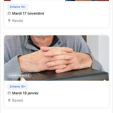
De Kille Kempen - Stefan Laenen
Enfants 10+
Mardi 17 novembre
Ravels
CONFERENCES
Geschiedenis van de Kempen - Jos Vandervelden
Enfants 10+
Mardi 19 janvier
Ravels