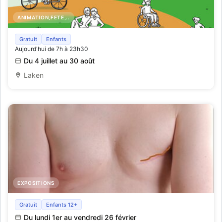
ANIMATION,FETE,..
Ontdek deze zomer Parkway ! ☀️
Gratuit
Enfants
Aujourd'hui de 7h à 23h30
Du 4 juillet au 30 août
Laken
EXPOSITIONS
Expo Borstkankerman vzw - Mannen kunnen ook...-
Gratuit
Enfants 12+
Hilde Collier
Du lundi 1er au vendredi 26 février