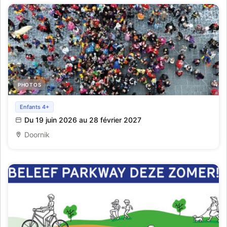
PHOTOS
Tentoonstelling Vogelvlucht- en kikvorsperspectief:
Enfants 4+
Doornik door de lens
Du 19 juin 2026 au 28 février 2027
Doornik