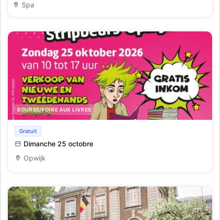
Spa
BOURSE/FOIRE AUX LIVRES
Strip ten Hemelrijk
Gratuit
Dimanche 25 octobre
Opwijk