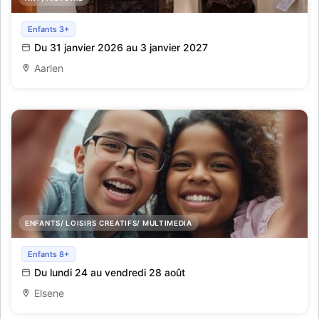
Aarlen op beeld gebracht ! een eeuw geschiedenis in
Enfants 3+
gedrukte beelden
Du 31 janvier 2026 au 3 janvier 2027
Aarlen
ENFANTS/ LOISIRS CREATIFS/ MULTIMEDIA
Kamp: Hoe word ik een Youtube-ster?
Enfants 8+
Du lundi 24 au vendredi 28 août
Elsene