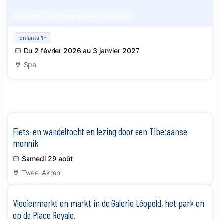
PARC D'ATTRACTION,NATURE../ WELZIJN
Nieuwe tijdelijke tentoonstelling - "Het leven van de
Enfants 1+
nacht"
Du 2 février 2026 au 3 janvier 2027
Spa
Fiets-en wandeltocht en lezing door een Tibetaanse
monnik
Samedi 29 août
Twee-Akren
Vlooienmarkt en markt in de Galerie Léopold, het park en
op de Place Royale.