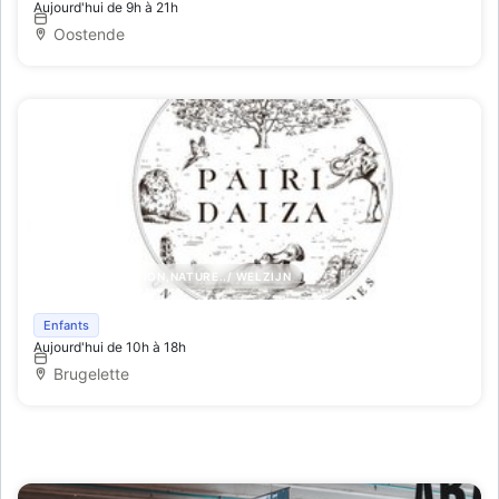
Aujourd'hui de 9h à 21h
Oostende
PARC D'ATTRACTION,NATURE../ WELZIJN
Pairi Daiza
Enfants
Aujourd'hui de 10h à 18h
Brugelette