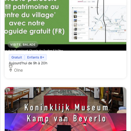
VISITE, BALADE
Audiogids op smartphone: Le Petit Patrimoine in het
Gratuit
Enfants 8+
Aujourd'hui de 9h à 20h
centrum van Olne
Olne