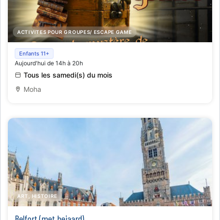
ACTIVITES POUR GROUPES/ ESCAPE GAME
Escape Game: het mysterie van de geheime bibliotheek
Enfants 11+
Aujourd'hui de 14h à 20h
Tous les samedi(s) du mois
Moha
ART, HISTOIRE
Belfort (met beiaard)