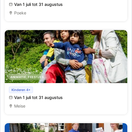
Van 1 juli tot 31 augustus
Poeke
ANIMATIE, FEESTJES,..
Schatten van vlieg in de Plantentuin
Kinderen 4+
Van 1 juli tot 31 augustus
Meise