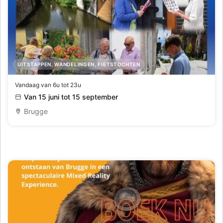
UITSTAPPEN, WANDELINGEN, FIETSTOCHTEN
Fotozoektocht 'Ogen open, een blik vertelt'
Vandaag van 6u tot 23u
Van 15 juni tot 15 september
Brugge