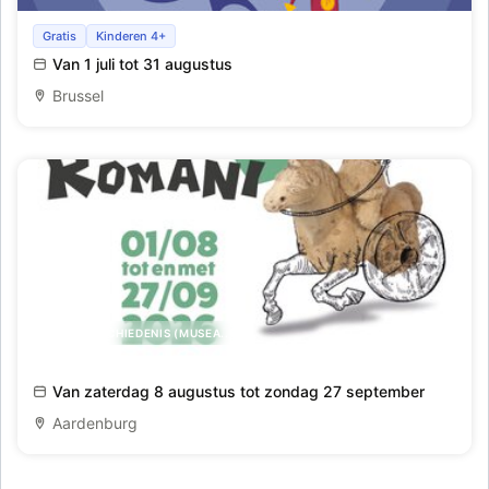
Superhelden gezocht
Gratis
Kinderen 4+
Van 1 juli tot 31 augustus
Brussel
KUNST,GESCHIEDENIS (MUSEA..)
Rondreizende tentoonstelling Ludi Romani (G)een
Van zaterdag 8 augustus tot zondag 27 september
Kinderspel
Aardenburg