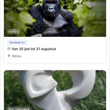
FOTO'S
Een levend erfgoed – 100 jaar Nationaal Park Virunga
Kinderen 4+
Van 30 juni tot 31 augustus
Meise
BEELDHOUWEN