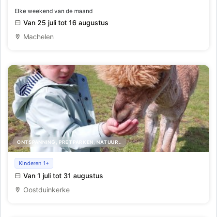
Elke weekend van de maand
Van 25 juli tot 16 augustus
Machelen
ONTSPANNING, PRETPARKEN, NATUUR..
Alpaca Wandeling
Kinderen 1+
Van 1 juli tot 31 augustus
Oostduinkerke