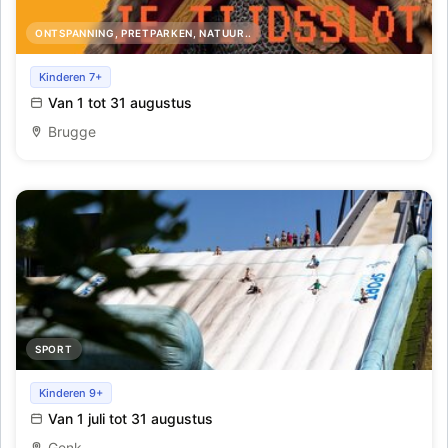
ONTSPANNING, PRETPARKEN, NATUUR..
Rise of Bruges - speel en beleef het ontstaan van
Kinderen 7+
Brugge met familie en vrienden
Van 1 tot 31 augustus
Brugge
SPORT
Vakantieaanbod: glijden van de airbag (groepsactiviteit)
Kinderen 9+
Van 1 juli tot 31 augustus
Genk