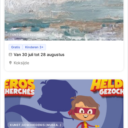
TENTOONSTELLINGEN
Open Atelier & Tentoonstelling in het Duinenhuis
Gratis
Kinderen 3+
Van 30 juli tot 28 augustus
Koksijde
KUNST,GESCHIEDENIS (MUSEA..)