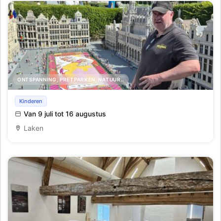
ONTSPANNING, PRETPARKEN, NATUUR..
Avant-première van het Bloementapijt van de Grote
Kinderen
Markt in Mini-Europe
Van 9 juli tot 16 augustus
Laken