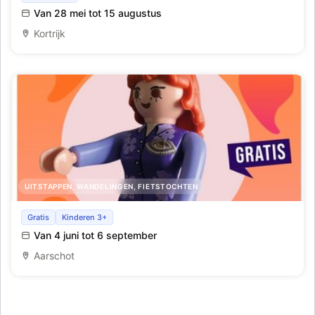
Van 28 mei tot 15 augustus
Kortrijk
UITSTAPPEN, WANDELINGEN, FIETSTOCHTEN
Kinderzoektocht Studio Flo
Gratis
Kinderen 3+
Van 4 juni tot 6 september
Aarschot