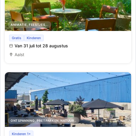
ANIMATIE, FEESTJES,..
Zomer In De Pastorie
Gratis
Kinderen
Van 31 juli tot 28 augustus
Aalst
ONTSPANNING, PRETPARKEN, NATUUR..
Barlocal
Kinderen 1+