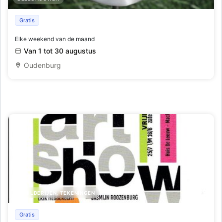
Een heerlijke wandeling tussen kunst en natuur bij Mia
Gratis
Moreaux
Elke weekend van de maand
Van 1 tot 30 augustus
Oudenburg
SCHILDERIJEN, TEKENINGEN
Art show
Gratis