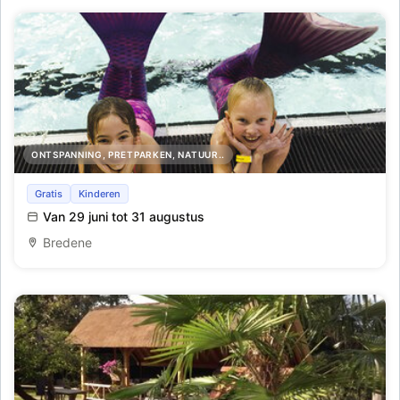
ONTSPANNING, PRETPARKEN, NATUUR..
Lago Large tijdens de zomervakantie
Gratis
Kinderen
Van 29 juni tot 31 augustus
Bredene