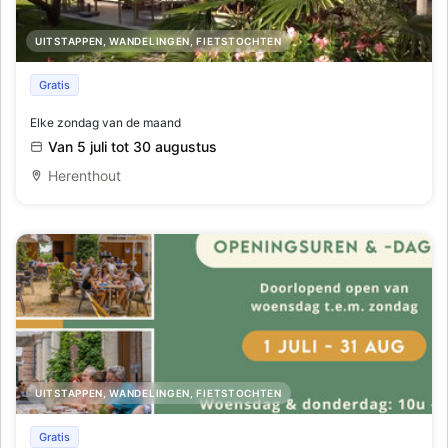
UITSTAPPEN, WANDELINGEN, FIETSTOCHTEN
Hoe zomers kan je zijn....
Gratis
Elke zondag van de maand
Van 5 juli tot 30 augustus
Herenthout
UITSTAPPEN, WANDELINGEN, FIETSTOCHTEN
Zomerbar Koetshuis
Gratis