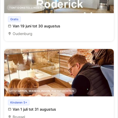
TENTOONSTELLINGEN
Roderick zomert op zolder - wisselende tentoonstelling
Gratis
Van 19 juni tot 30 augustus
Oudenburg
UITSTAPPEN, WANDELINGEN, FIETSTOCHTEN
Ondergrondse speurtocht
Kinderen 5+
Van 1 juli tot 31 augustus
Brussel