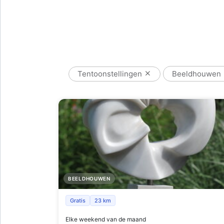
Tentoonstellingen
Beeldhouwen
BEELDHOUWEN
Een heerlijke wandeling tussen kunst en
Gratis
23 km
natuur bij Mia Moreaux
Elke weekend van de maand