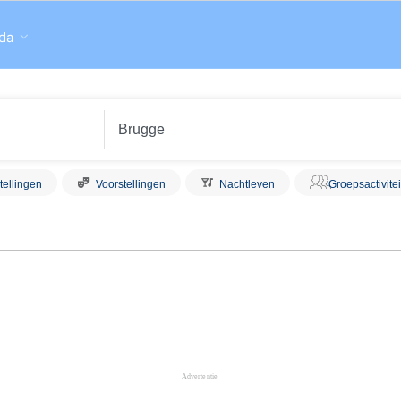
da
tellingen
Voorstellingen
Nachtleven
Groepsactivite