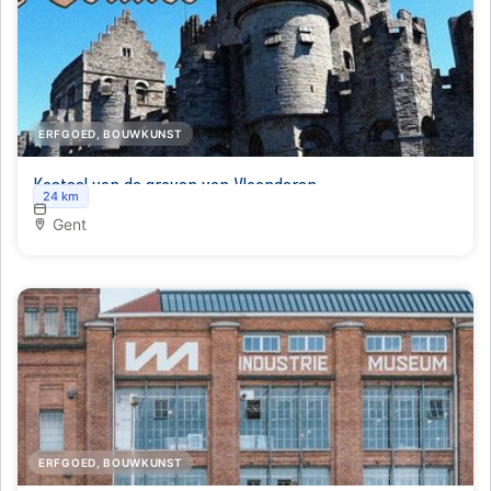
ERFGOED, BOUWKUNST
Kasteel van de graven van Vlaanderen
24 km
Gent
ERFGOED, BOUWKUNST