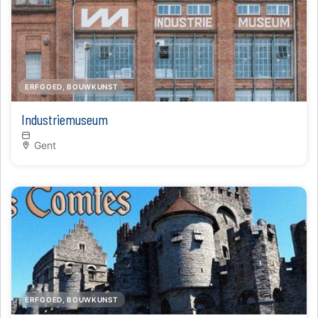
ERFGOED, BOUWKUNST
Industriemuseum
Gent
ERFGOED, BOUWKUNST