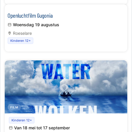
Openluchtfilm Gugonia
Woensdag 19 augustus
Roeselare
Kinderen 12+
FILM
Filmvoorstellingen 'Credo de Kraai' of 'Tussen water en
Kinderen 12+
wolken'
Van 18 mei tot 17 september