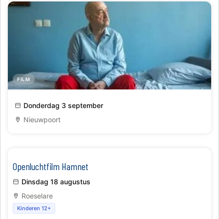
FILM
Cinema City - Zondag de Negenste
Donderdag 3 september
Nieuwpoort
Openluchtfilm Hamnet
Dinsdag 18 augustus
Roeselare
Kinderen 12+