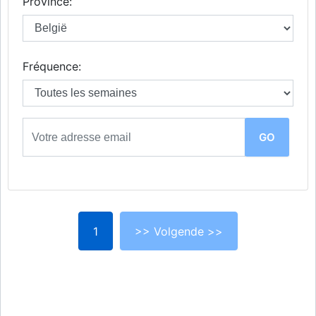
Province:
Fréquence:
1
>> Volgende >>