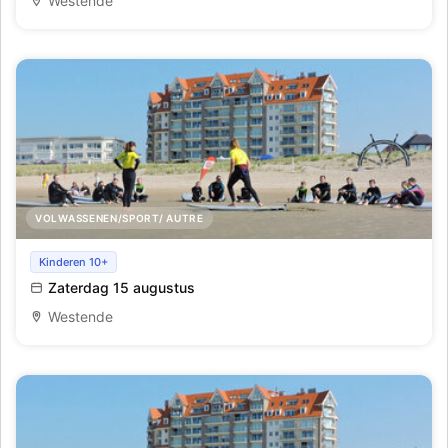
Westende
VOLWASSENEN/SPORT/ AUTRE
Initiatie golfsurfen te Westende
Kinderen 10+
Zaterdag 15 augustus
Westende