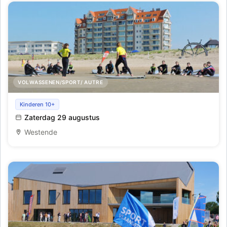
VOLWASSENEN/SPORT/ AUTRE
Initiatie golfsurfen te Westende
Kinderen 10+
Zaterdag 29 augustus
Westende