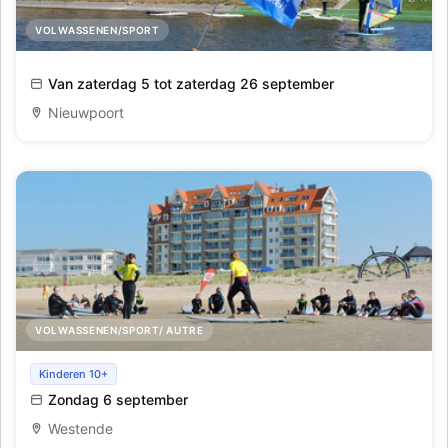
VOLWASSENEN/SPORT
Start to Sail voor volwassenen (binnenwater)
Van zaterdag 5 tot zaterdag 26 september
Nieuwpoort
VOLWASSENEN/SPORT/ AUTRE
Initiatie golfsurfen te Westende
Kinderen 10+
Zondag 6 september
Westende