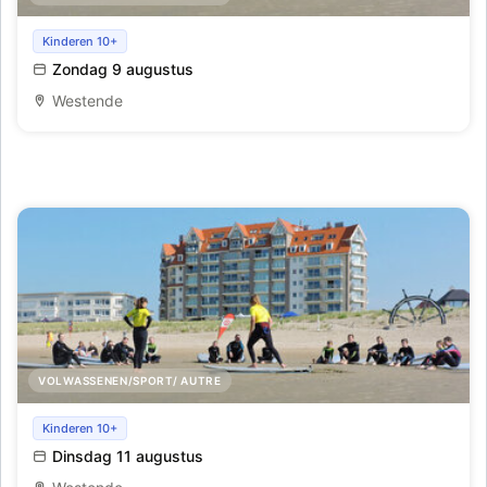
Initiatie golfsurfen te Westende
Kinderen 10+
Zondag 9 augustus
Westende
VOLWASSENEN/SPORT/ AUTRE
Initiatie golfsurfen te Westende
Kinderen 10+
Dinsdag 11 augustus