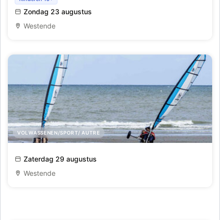
Initiatie golfsurfen te Westende
Zondag 23 augustus
Westende
VOLWASSENEN/SPORT/ AUTRE
Initiaties zeilwagenrijden
Zaterdag 29 augustus
Westende