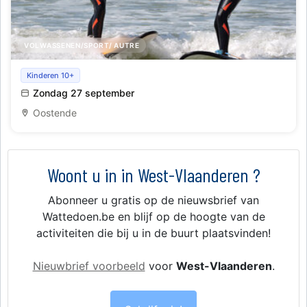
VOLWASSENEN/SPORT/ AUTRE
Initiatie golfsurfen te Westende
Kinderen 10+
Zondag 27 september
Oostende
Woont u in in West-Vlaanderen ?
Abonneer u gratis op de nieuwsbrief van
Wattedoen.be en blijf op de hoogte van de
activiteiten die bij u in de buurt plaatsvinden!
Nieuwbrief voorbeeld
voor
West-Vlaanderen
.