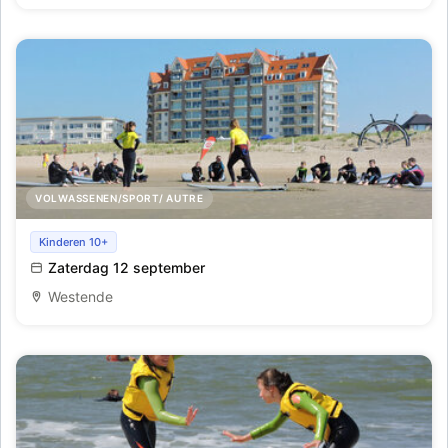
VOLWASSENEN/SPORT/ AUTRE
Initiatie golfsurfen te Westende
Kinderen 10+
Zaterdag 12 september
Westende