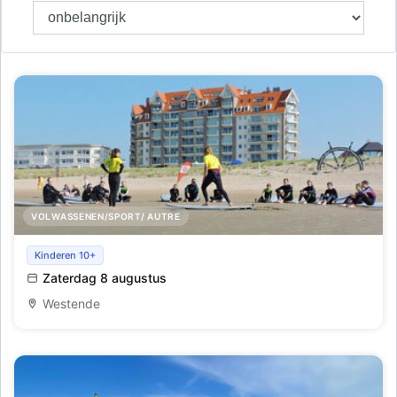
VOLWASSENEN/SPORT/ AUTRE
Initiatie golfsurfen te Westende
Kinderen 10+
Zaterdag 8 augustus
Westende