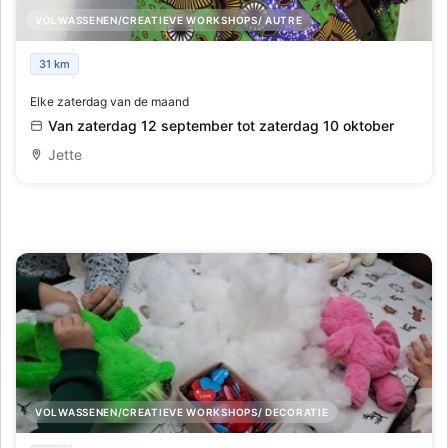
VOLWASSENEN/CREATIEVE WORKSHOPS/ AUTRE
Naaicursus
31 km
Elke zaterdag van de maand
Van zaterdag 12 september tot zaterdag 10 oktober
Jette
VOLWASSENEN/CREATIEVE WORKSHOPS/ DECORATIE