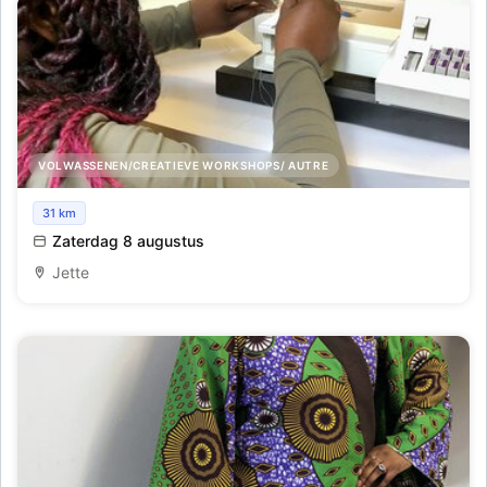
VOLWASSENEN/CREATIEVE WORKSHOPS/ AUTRE
Inleiding naaien
31 km
Zaterdag 8 augustus
Jette