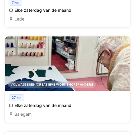
Vul je knuffelbeer of squishie
7 km
Elke zaterdag van de maand
Lede
VOLWASSENEN/CREATIEVE WORKSHOPS/ ANDERE
Vrije naailessen
27 km
Elke zaterdag van de maand
Balegem