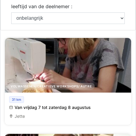
leeftijd van de deelnemer :
VOLWASSENEN/CREATIEVE WORKSHOPS/ AUTRE
Vrije naailes
31 km
Van vrijdag 7 tot zaterdag 8 augustus
Jette