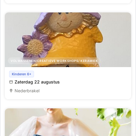
VOLWASSENEN/CREATIEVE WORKSHOPS/ KERAMIEK
Keramiekschilderen en glazuren
Kinderen 6+
Zaterdag 22 augustus
Nederbrakel