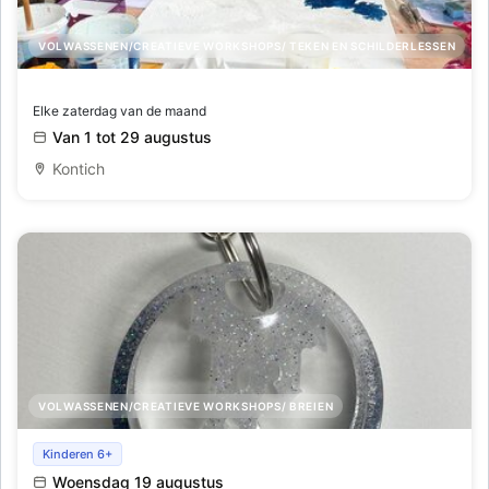
VOLWASSENEN/CREATIEVE WORKSHOPS/ TEKEN EN SCHILDERLESSEN
Start to paint
Elke zaterdag van de maand
Van 1 tot 29 augustus
Kontich
VOLWASSENEN/CREATIEVE WORKSHOPS/ BREIEN
Workshop hars en/of kralen
Kinderen 6+
Woensdag 19 augustus