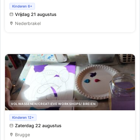
Workshop jesmonite
Kinderen 6+
Vrijdag 21 augustus
Nederbrakel
VOLWASSENEN/CREATIEVE WORKSHOPS/ BREIEN
Intuïtief schilderen
Kinderen 12+
Zaterdag 22 augustus
Brugge