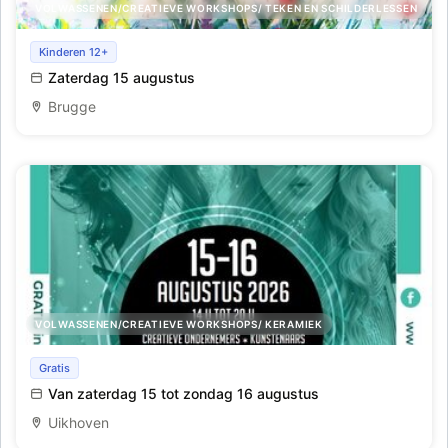
VOLWASSENEN/CREATIEVE WORKSHOPS/ TEKEN EN SCHILDERLESSEN
Abstract schilderen met paletmes
Kinderen 12+
Zaterdag 15 augustus
Brugge
VOLWASSENEN/CREATIEVE WORKSHOPS/ KERAMIEK
Puur Uniek
Gratis
Van zaterdag 15 tot zondag 16 augustus
Uikhoven