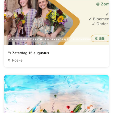
VOLWASSENEN/CREATIEVE WORKSHOPS/ BLOEMSCHIKKEN
Workshop Veldboeket
Zaterdag 15 augustus
Poeke