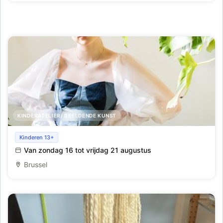
KINDERATELIER/ BEELDENDE KUNST
Mode Internationaal_Amsterdam_Week 8
Kinderen 13+
Van zondag 16 tot vrijdag 21 augustus
Brussel