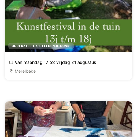
KINDERATELIER/ BEELDENDE KUNST
'Kunstenfestival'- kamp voor jongeren
Van maandag 17 tot vrijdag 21 augustus
Merelbeke