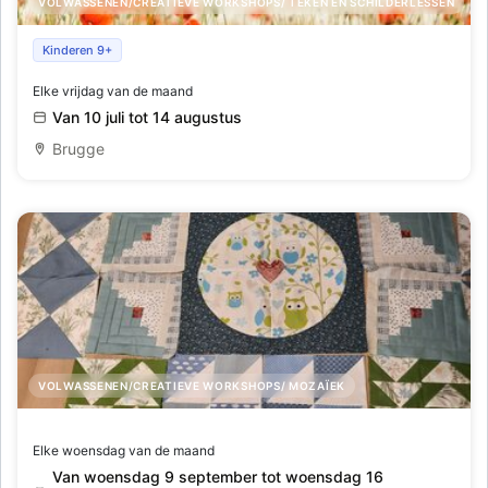
VOLWASSENEN/CREATIEVE WORKSHOPS/ TEKEN EN SCHILDERLESSEN
Basiscursus Vedic art
Kinderen 9+
Elke vrijdag van de maand
Van 10 juli tot 14 augustus
Brugge
VOLWASSENEN/CREATIEVE WORKSHOPS/ MOZAÏEK
Lessenreeks 'start to patchwork'
Elke woensdag van de maand
Van woensdag 9 september tot woensdag 16