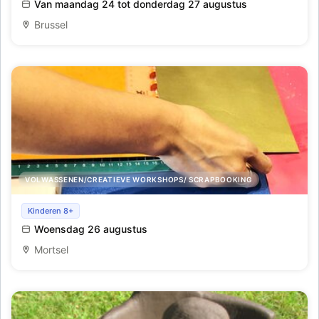
Van maandag 24 tot donderdag 27 augustus
Brussel
VOLWASSENEN/CREATIEVE WORKSHOPS/ SCRAPBOOKING
Workshop maak je eigen schrift
Kinderen 8+
Woensdag 26 augustus
Mortsel