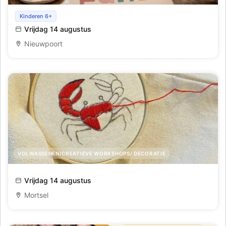
Workshop pottery painting
Kinderen 6+
Vrijdag 14 augustus
Nieuwpoort
VOLWASSENEN/CREATIEVE WORKSHOPS/ DECORATIE
Borduurworkshop: Red je kleren met Rest en Studio
Vrijdag 14 augustus
Steek
Mortsel