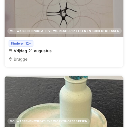
VOLWASSENEN/CREATIEVE WORKSHOPS/ TEKEN EN SCHILDERLESSEN
Neuro art
Kinderen 12+
Vrijdag 21 augustus
Brugge
VOLWASSENEN/CREATIEVE WORKSHOPS/ BREIEN