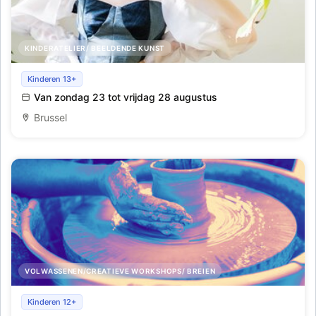
KINDERATELIER/ BEELDENDE KUNST
Mode Internationaal_Amsterdam_Week 9
Kinderen 13+
Van zondag 23 tot vrijdag 28 augustus
Brussel
VOLWASSENEN/CREATIEVE WORKSHOPS/ BREIEN
Pottenbakkerscursus
Kinderen 12+