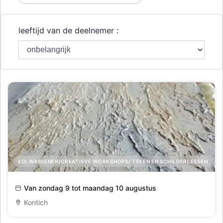
leeftijd van de deelnemer :
VOLWASSENEN/CREATIEVE WORKSHOPS/ TEKEN EN SCHILDERLESSEN
2 daagse workshop Schilderen met structuren
Van zondag 9 tot maandag 10 augustus
Kontich