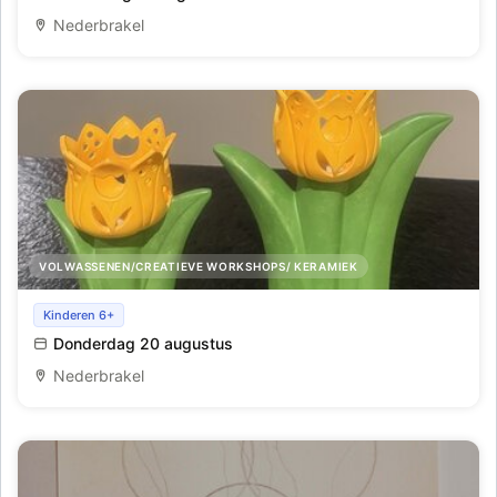
Nederbrakel
VOLWASSENEN/CREATIEVE WORKSHOPS/ KERAMIEK
Keramiekschilderen en glazuren
Kinderen 6+
Donderdag 20 augustus
Nederbrakel