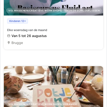
VOLWASSENEN/CREATIEVE WORKSHOPS/ TEKEN EN SCHILDERLESSEN
Basiscursus gieten met acrylverf
Kinderen 12+
Elke woensdag van de maand
Van 5 tot 26 augustus
Brugge
VOLWASSENEN/CREATIEVE WORKSHOPS/ KERAMIEK