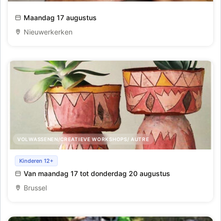
Decoratie gieten - Jesmonite Terrazzo
Maandag 17 augustus
Nieuwerkerken
VOLWASSENEN/CREATIEVE WORKSHOPS/ AUTRE
Maak je eigen bloempotten !
Kinderen 12+
Van maandag 17 tot donderdag 20 augustus
Brussel