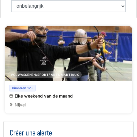
VOLWASSENEN/SPORT/ ARTS MARTIAUX
Aziatisch boogschieten
Kinderen 12+
Elke weekend van de maand
Nijvel
Créer une alerte