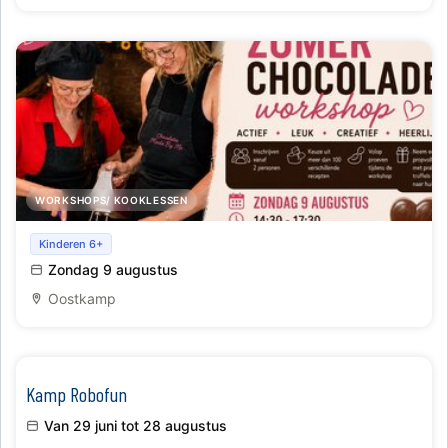
WORKSHOPS/ KOOKLESSEN
Open workshop chocolade voor op aan te sluiten met
Kinderen 6+
zomer editie
Zondag 9 augustus
Oostkamp
Kamp Robofun
Van 29 juni tot 28 augustus