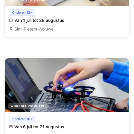
Python kamp
Kinderen 12+
Van 1 juli tot 28 augustus
Sint-Pieters-Woluwe
WORKSHOPS/ AUTRE
Drone kamp
Kinderen 10+
Van 6 juli tot 21 augustus