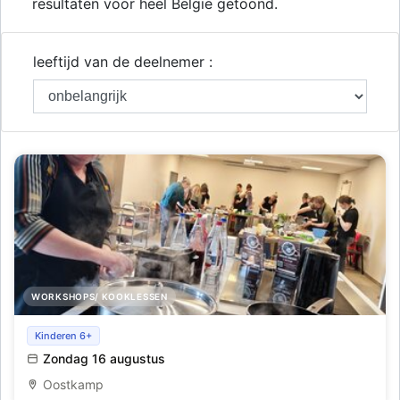
resultaten voor heel België getoond.
leeftijd van de deelnemer :
WORKSHOPS/ KOOKLESSEN
Kookworkshop Asian Fusion Vegan & Glutenvrij
Kinderen 6+
Zondag 16 augustus
Oostkamp