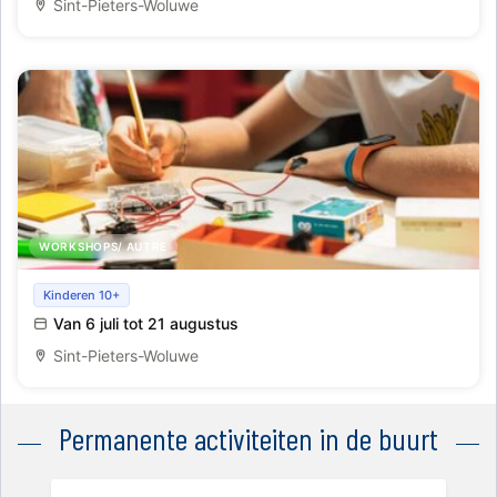
Sint-Pieters-Woluwe
WORKSHOPS/ AUTRE
Maker 3D kamp
Kinderen 10+
Van 6 juli tot 21 augustus
Sint-Pieters-Woluwe
Permanente activiteiten in de buurt