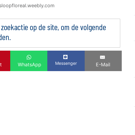
osloopfloreal.weebly.com
 zoekactie op de site, om de volgende
den.
Messenger
t
WhatsApp
E-Mail