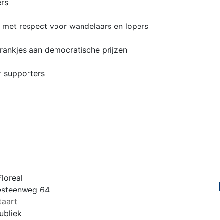
ers
n met respect voor wandelaars en lopers
drankjes aan democratische prijzen
r supporters
loreal
esteenweg 64
taart
ubliek