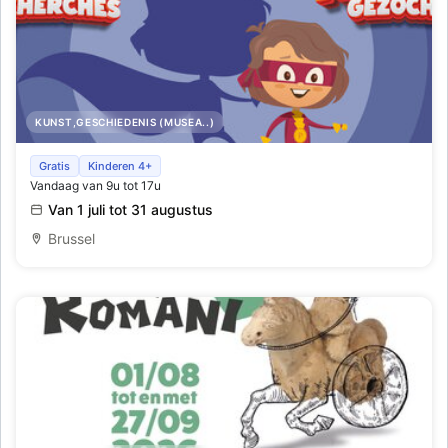
KUNST,GESCHIEDENIS (MUSEA..)
Superhelden gezocht
Gratis
Kinderen 4+
Vandaag van 9u tot 17u
Van 1 juli tot 31 augustus
Brussel