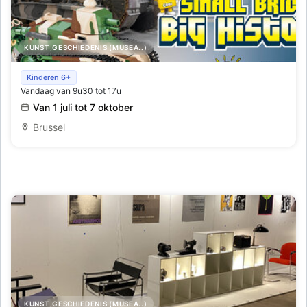
KUNST,GESCHIEDENIS (MUSEA..)
Cobi, Kleine Blokjes, Grote Geschiedenis
Kinderen 6+
Vandaag van 9u30 tot 17u
Van 1 juli tot 7 oktober
Brussel
KUNST,GESCHIEDENIS (MUSEA..)