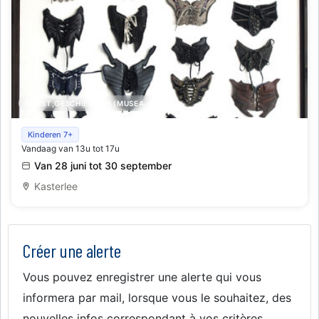
KUNST,GESCHIEDENIS (MUSEA..)
Mens en Dier in de Kunst
Kinderen 7+
Vandaag van 13u tot 17u
Van 28 juni tot 30 september
Kasterlee
Créer une alerte
Vous pouvez enregistrer une alerte qui vous
informera par mail, lorsque vous le souhaitez, des
nouvelles infos correspondant à vos critères.