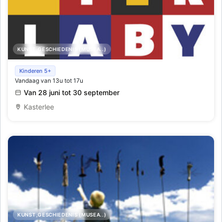
KUNST,GESCHIEDENIS (MUSEA..)
Kunstdomein Kasterlee - geniet van kunst en natuur
Kinderen 5+
Vandaag van 13u tot 17u
Van 28 juni tot 30 september
Kasterlee
KUNST,GESCHIEDENIS (MUSEA..)