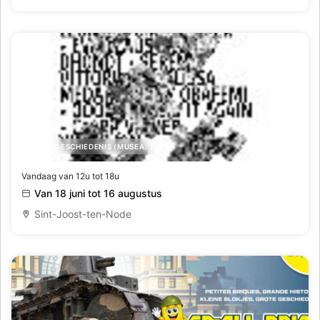
KUNST,GESCHIEDENIS (MUSEA..)
Side by Side
Vandaag van 12u tot 18u
Van 18 juni tot 16 augustus
Sint-Joost-ten-Node