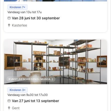
Tuin Kunst Route
Kinderen 7+
Vandaag van 13u tot 17u
Van 28 juni tot 30 september
Kasterlee
KUNST,GESCHIEDENIS (MUSEA..)
Joseph Beuys | Wirtschaftswerte: een
Kinderen 3+
Vandaag van 9u30 tot 17u30
conservatiegeschiedenis
Van 27 juni tot 13 september
Gent