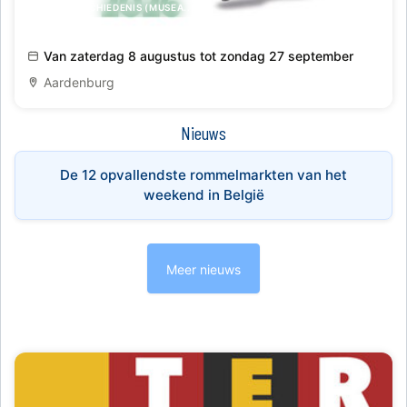
KUNST,GESCHIEDENIS (MUSEA..)
Rondreizende tentoonstelling Ludi Romani (G)een
Van zaterdag 8 augustus tot zondag 27 september
Kinderspel
Aardenburg
Nieuws
De 12 opvallendste rommelmarkten van het
weekend in België
Meer nieuws