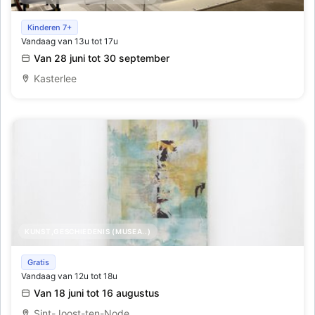
Design Classics - honderd jaar beroemde ontwerpen
Kinderen 7+
Vandaag van 13u tot 17u
Van 28 juni tot 30 september
Kasterlee
KUNST,GESCHIEDENIS (MUSEA..)
Ivresse des rayons, Gabrielle Mogenet
Gratis
Vandaag van 12u tot 18u
Van 18 juni tot 16 augustus
Sint-Joost-ten-Node