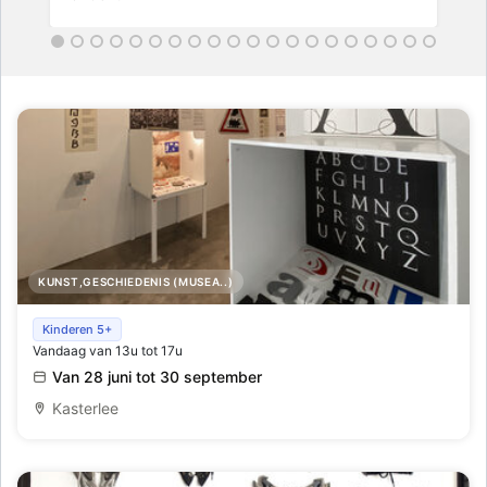
KUNST,GESCHIEDENIS (MUSEA..)
LetterLabyrint - Dwalen door het Schrift en de Letters
Kinderen 5+
Vandaag van 13u tot 17u
Van 28 juni tot 30 september
Kasterlee