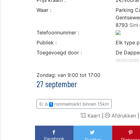
Prijs kraam :
2€/vooraf
Waar :
Parking C
Gentsewe
8793
Sint
Telefoonnummer :
Publiek :
Elk type p
Toegevoegd door :
De Dappe
26/02/2026
Zondag: van 9:00 tot 17:00
27 september
Er is
rommelmarkt binnen 15km
1
Kaart
|
Afdrukken
Facebook