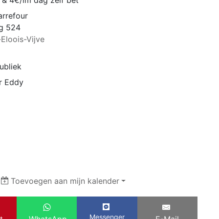
 & 4€/lm dag zelf bet
arrefour
g 524
-Eloois-Vijve
ubliek
r Eddy
|
Toevoegen aan mijn kalender
Messenger