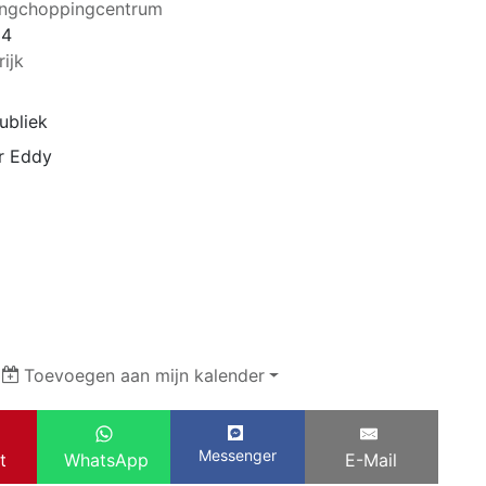
ingchoppingcentrum
34
rijk
ubliek
r Eddy
|
Toevoegen aan mijn kalender
Messenger
t
WhatsApp
E-Mail