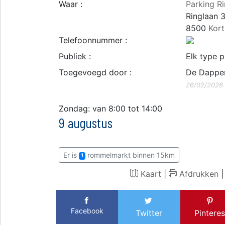
Waar :
Parking R
Ringlaan 
8500
Kort
Telefoonnummer :
Publiek :
Elk type p
Toegevoegd door :
De Dappe
26/02/2026
Zondag: van 8:00 tot 14:00
9 augustus
Er is
rommelmarkt binnen 15km
1
Kaart
|
Afdrukken
Facebook
Twitter
Pinteres