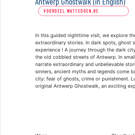
Antwerp Ghostwalk (in English)
VOORDEEL WATTEDOEN.BE
In this guided nighttime visit, we explore t
extraordinary stories. In dark spots, ghost 
experience ! A journey through the dark city
the old cobbled streets of Antwerp. In small
narrate extraordinary and unbelievable stor
sinners, ancient myths and legends come bac
city: fear of ghosts, crime or punishment. Lu
original Antwerp Ghostwalk, an exciting exp