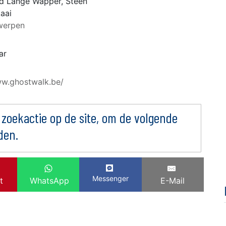
d Lange Wapper, Steen
aai
werpen
ar
ww.ghostwalk.be/
 zoekactie op de site, om de volgende
den.
Messenger
t
WhatsApp
E-Mail