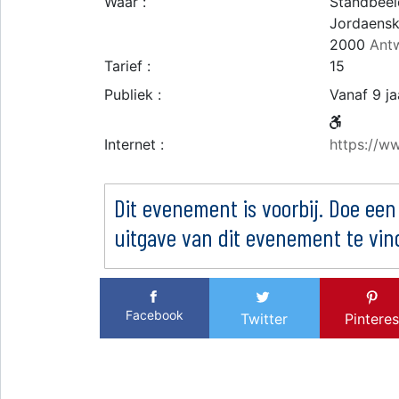
Waar :
Standbeel
Jordaensk
2000
Ant
Tarief :
15
Publiek :
Vanaf 9 ja
Internet :
https://w
Dit evenement is voorbij. Doe een
uitgave van dit evenement te vin
Facebook
Twitter
Pinteres