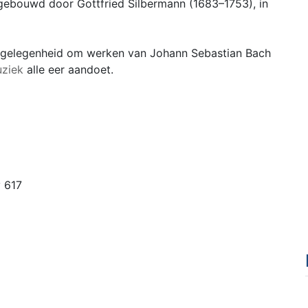
 gebouwd door Gottfried Silbermann (1683–1753), in
e gelegenheid om werken van Johann Sebastian Bach
ziek
alle eer aandoet.
 617