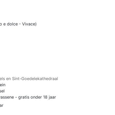
 e dolce - Vivace)
iels en Sint-Goedelekathedraal
ein
sel
assene - gratis onder 18 jaar
ar