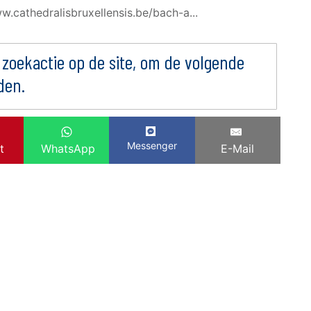
w.cathedralisbruxellensis.be/bach-a...
 zoekactie op de site, om de volgende
den.
Messenger
t
WhatsApp
E-Mail