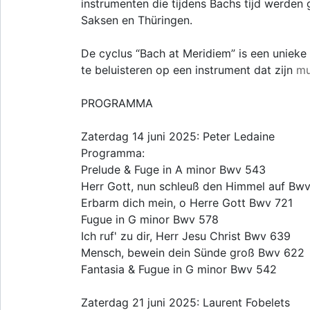
instrumenten die tijdens Bachs tijd werden
Saksen en Thüringen.
De cyclus “Bach at Meridiem” is een uniek
te beluisteren op een instrument dat zijn
mu
PROGRAMMA
Zaterdag 14 juni 2025: Peter Ledaine
Programma:
Prelude & Fuge in A minor Bwv 543
Herr Gott, nun schleuß den Himmel auf Bwv
Erbarm dich mein, o Herre Gott Bwv 721
Fugue in G minor Bwv 578
Ich ruf' zu dir, Herr Jesu Christ Bwv 639
Mensch, bewein dein Sünde groß Bwv 622
Fantasia & Fugue in G minor Bwv 542
Zaterdag 21 juni 2025: Laurent Fobelets