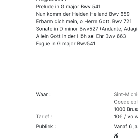
Prelude in G major Bwv 541
Nun komm der Heiden Heiland Bwv 659
Erbarm dich mein, o Herre Gott, Bwv 721
Sonate in D minor Bwv527 (Andante, Adagio
Allein Gott in der Höh sei Ehr Bwv 663
Fugue in G major Bwv541
Waar :
Sint-Mich
Goedelepl
1000
Brus
Tarief :
10€ / volw
Publiek :
Vanaf 6 ja