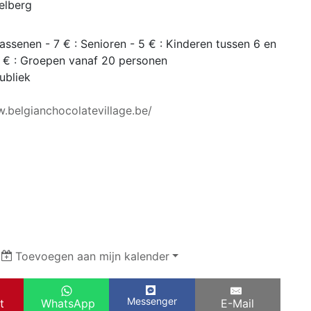
elberg
assenen - 7 € : Senioren - 5 € : Kinderen tussen 6 en
 6 € : Groepen vanaf 20 personen
ubliek
w.belgianchocolatevillage.be/
|
Toevoegen aan mijn kalender
Messenger
t
WhatsApp
E-Mail