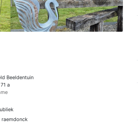
ld Beeldentuin
 71 a
mme
ubliek
n raemdonck