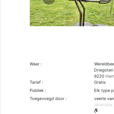
Waar :
Wereldbee
Driegoten
9220
Ha
Tarief :
Gratis
Publiek :
Elk type p
Toegevoegd door :
veerle va
19/05/2026