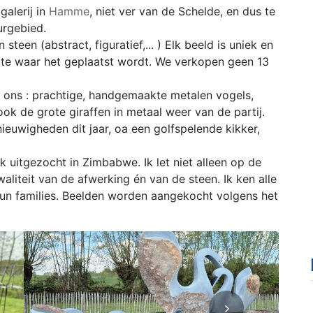
alerij in
Hamme
, niet ver van de Schelde, en dus te
urgebied.
 steen (abstract, figuratief,... ) Elk beeld is uniek en
imte waar het geplaatst wordt. We verkopen geen 13
ij ons : prachtige, handgemaakte metalen vogels,
 ook de grote giraffen in metaal weer van de partij.
 nieuwigheden dit jaar, oa een golfspelende kikker,
k uitgezocht in Zimbabwe. Ik let niet alleen op de
liteit van de afwerking én van de steen. Ik ken alle
hun families. Beelden worden aangekocht volgens het