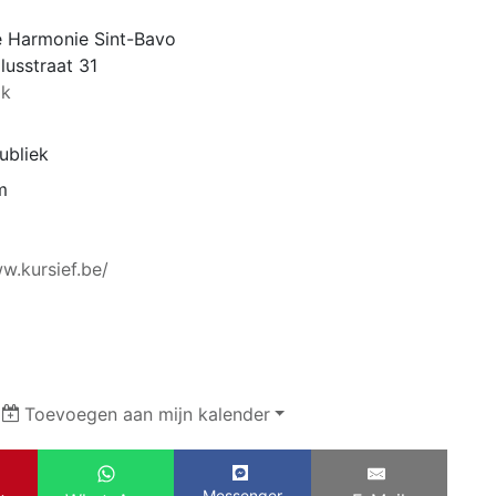
ke Harmonie Sint-Bavo
lusstraat 31
jk
ubliek
m
w.kursief.be/
|
Toevoegen aan mijn kalender
Messenger