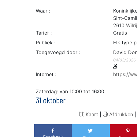
Waar :
Koninklij
Sint-Camil
2610
Wilri
Tarief :
Gratis
Publiek :
Elk type p
Toegevoegd door :
David Do
04/03/2026
Internet :
https://ww
Zaterdag: van 10:00 tot 16:00
31 oktober
Kaart
|
Afdrukken
Facebook