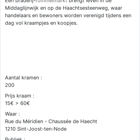
Een braderij-
rommelmarkt
brengt leven in de
Middaglijnwijk en op de Haachtsesteenweg, waar
handelaars en bewoners worden verenigd tijdens een
dag vol kraampjes en koopjes.
Aantal kramen :
200
Prijs kraam :
15€ > 60€
Waar :
Rue du Méridien - Chaussée de Haecht
1210
Sint-Joost-ten-Node
Publiek :