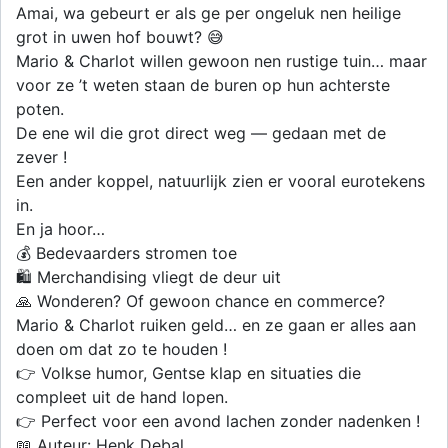
Amai, wa gebeurt er als ge per ongeluk nen heilige
grot in uwen hof bouwt? 😅
Mario & Charlot willen gewoon nen rustige tuin… maar
voor ze ’t weten staan de buren op hun achterste
poten.
De ene wil die grot direct weg — gedaan met de
zever !
Een ander koppel, natuurlijk zien er vooral eurotekens
in.
En ja hoor…
💰 Bedevaarders stromen toe
🛍️ Merchandising vliegt de deur uit
🙏 Wonderen? Of gewoon chance en commerce?
Mario & Charlot ruiken geld… en ze gaan er alles aan
doen om dat zo te houden !
👉 Volkse humor, Gentse klap en situaties die
compleet uit de hand lopen.
👉 Perfect voor een avond lachen zonder nadenken !
📖 Auteur: Henk Debal