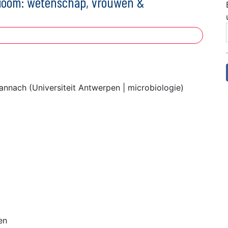
bioom: wetenschap, vrouwen &
nach (Universiteit Antwerpen | microbiologie)
en