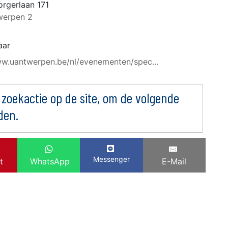
rgerlaan 171
werpen 2
aar
ww.uantwerpen.be/nl/evenementen/spec...
 zoekactie op de site, om de volgende
den.
Messenger
t
WhatsApp
E-Mail