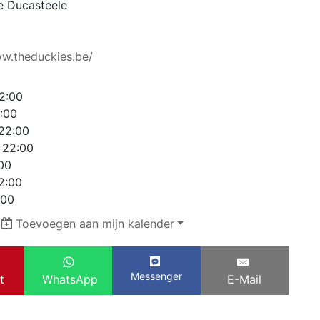
e Ducasteele
ww.theduckies.be/
22:00
2:00
 22:00
 22:00
:00
22:00
:00
|
Toevoegen aan mijn kalender
Messenger
t
WhatsApp
E-Mail