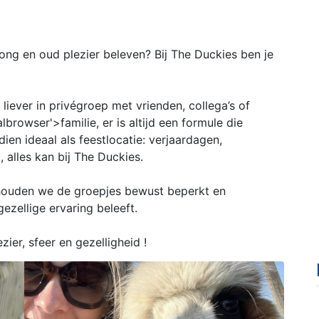
ong en oud plezier beleven? Bij The Duckies ben je
liever in privégroep met vrienden, collega’s of
lbrowser'>familie, er is altijd een formule die
ndien ideaal als feestlocatie: verjaardagen,
, alles kan bij The Duckies.
o houden we de groepjes bewust beperkt en
ezellige ervaring beleeft.
ier, sfeer en gezelligheid !