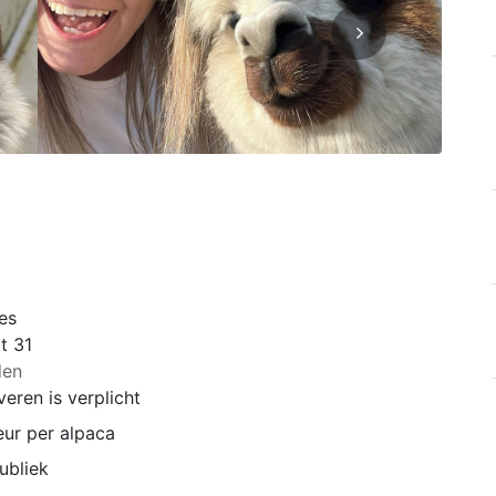
es
t 31
den
eren is verplicht
eur per alpaca
ubliek