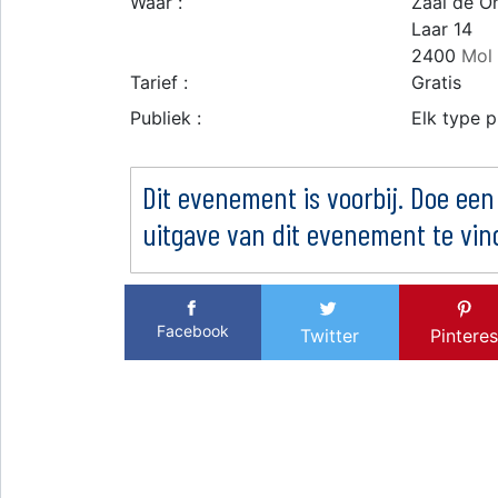
Waar :
Zaal de O
Laar 14
2400
Mol
Tarief :
Gratis
Publiek :
Elk type p
Dit evenement is voorbij. Doe een
uitgave van dit evenement te vin
Facebook
Twitter
Pinteres