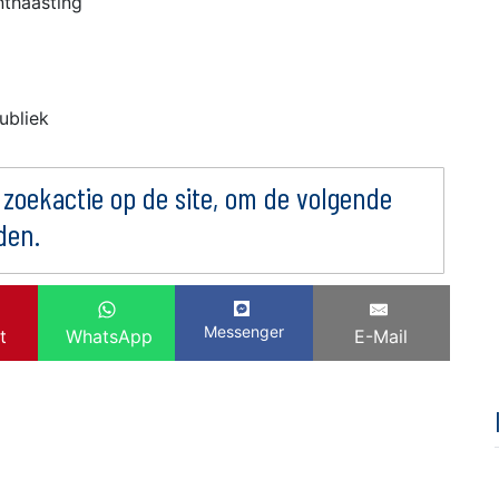
nthaasting
ubliek
 zoekactie op de site, om de volgende
den.
Messenger
t
WhatsApp
E-Mail