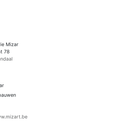
ie Mizar
t 78
endaal
ar
spauwen
ww.mizart.be