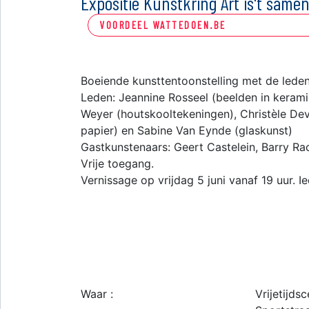
Expositie Kunstkring Art is't sa
VOORDEEL WATTEDOEN.BE
Boeiende kunsttentoonstelling met de leden 
Leden: Jeannine Rosseel (beelden in keramie
Weyer (houtskooltekeningen), Christèle Dev
papier) en Sabine Van Eynde (glaskunst)
Gastkunstenaars: Geert Castelein, Barry R
Vrije toegang.
Vernissage op vrijdag 5 juni vanaf 19 uur. 
Waar :
Vrijetijd