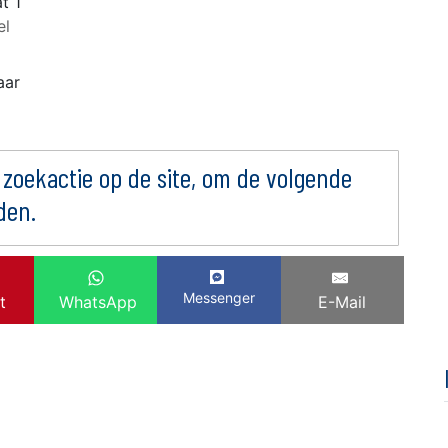
t 1
el
aar
 zoekactie op de site, om de volgende
den.
Messenger
t
WhatsApp
E-Mail