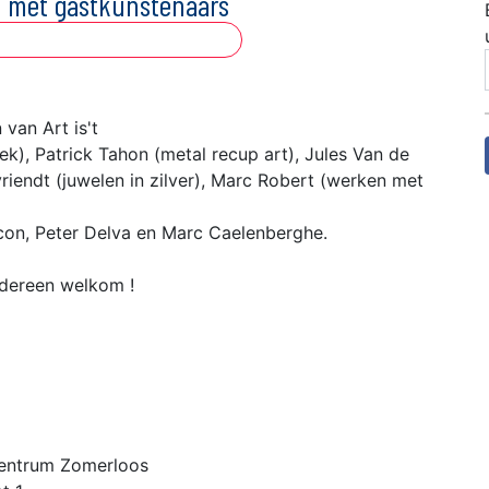
men met gastkunstenaars
van Art is't
k), Patrick Tahon (metal recup art), Jules Van de
riendt (juwelen in zilver), Marc Robert (werken met
acon, Peter Delva en Marc Caelenberghe.
Iedereen welkom !
scentrum Zomerloos