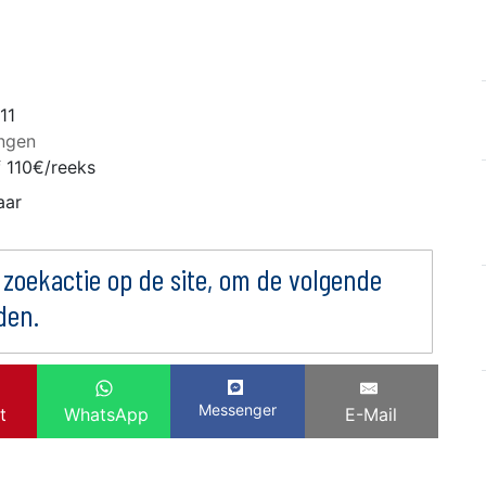
11
ingen
f 110€/reeks
aar
 zoekactie op de site, om de volgende
den.
Messenger
t
WhatsApp
E-Mail