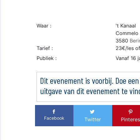
Waar :
't Kanaal
Commelo 
3580
Ber
Tarief :
23€/les o
Publiek :
Vanaf 16 j
Dit evenement is voorbij. Doe een
uitgave van dit evenement te vin
Facebook
Twitter
Pinteres