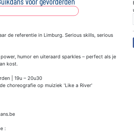
 Buikdans voor gevorderden
r de referentie in Limburg. Serious skills, serious
 power, humor en uiteraard sparkles – perfect als je
van kost.
rden | 19u – 20u30
de choreografie op muiziek 'Like a River'
ans.be
e :