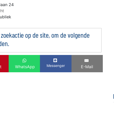
laan 24
ht
ubliek
 zoekactie op de site, om de volgende
den.
Messenger
t
WhatsApp
E-Mail