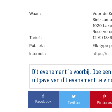
Waar :
Voor de K
Sint-Lamb
1020
Lak
Reserveren
Tarief :
12 € (18-6
Publiek :
Elk type p
Internet :
https://nl
Dit evenement is voorbij. Doe een
uitgave van dit evenement te vin
Facebook
Twitter
Pinteres