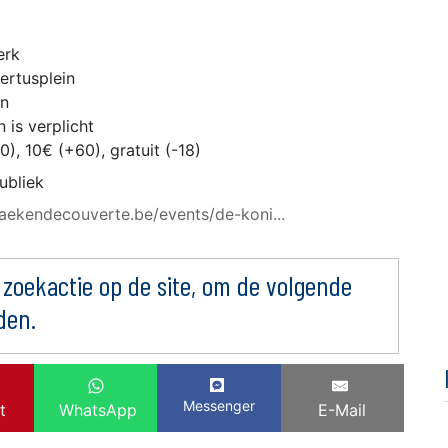
erk
ertusplein
en
 is verplicht
0), 10€ (+60), gratuit (-18)
ubliek
.laekendecouverte.be/events/de-koni...
 zoekactie op de site, om de volgende
den.
Messenger
t
WhatsApp
E-Mail