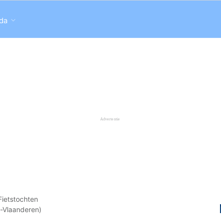
da
Fietstochten
t-Vlaanderen)