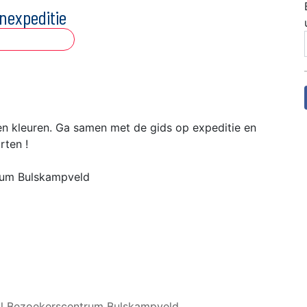
enexpeditie
n kleuren. Ga samen met de gids op expeditie en
rten !
trum Bulskampveld
al Bezoekerscentrum Bulskampveld