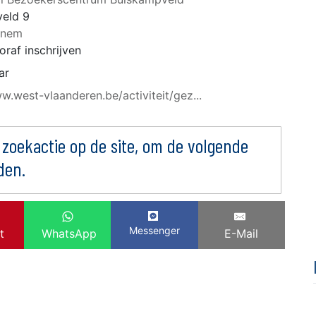
eld 9
rnem
oraf inschrijven
ar
w.west-vlaanderen.be/activiteit/gez...
 zoekactie op de site, om de volgende
den.
Messenger
t
WhatsApp
E-Mail