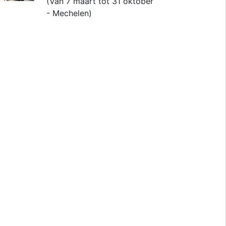
(Van 7 maart tot 31 oktober
- Mechelen)