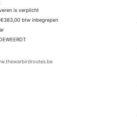
t
eren is verplicht
s €383,00 btw inbegrepen
ar
 DEWEERDT
ww.thewarbirdroutes.be