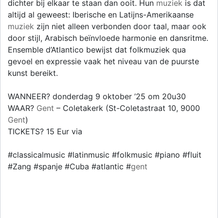
dichter bij elkaar te staan dan ooit. Hun
muziek
is dat
altijd al geweest: Iberische en Latijns-Amerikaanse
muziek
zijn niet alleen verbonden door taal, maar ook
door stijl, Arabisch beïnvloede harmonie en dansritme.
Ensemble d’Atlantico bewijst dat folkmuziek qua
gevoel en expressie vaak het niveau van de puurste
kunst bereikt.
WANNEER? donderdag 9 oktober ’25 om 20u30
WAAR?
Gent
– Coletakerk (St-Coletastraat 10, 9000
Gent
)
TICKETS? 15 Eur via
#classicalmusic #latinmusic #folkmusic #piano #fluit
#Zang #spanje #Cuba #atlantic #
gent