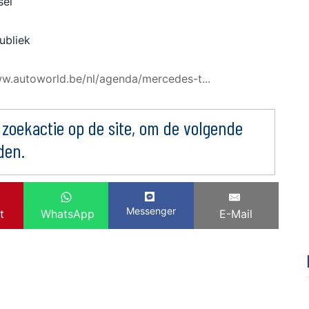
sel
ubliek
ww.autoworld.be/nl/agenda/mercedes-t...
 zoekactie op de site, om de volgende
den.
Messenger
t
WhatsApp
E-Mail