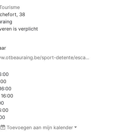
 Tourisme
chefort, 38
raing
eren is verplicht
aar
ww.otbeauraing.be/sport-detente/esca...
6:00
:00
16:00
 16:00
00
6:00
:00
|
Toevoegen aan mijn kalender