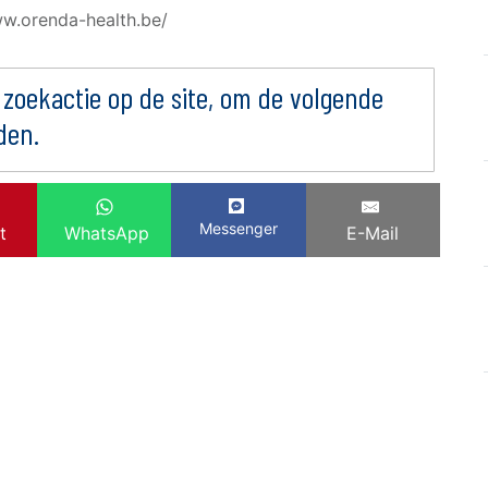
ww.orenda-health.be/
 zoekactie op de site, om de volgende
den.
Messenger
t
WhatsApp
E-Mail