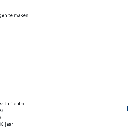
gen te maken.
alth Center
 6
e
10 jaar