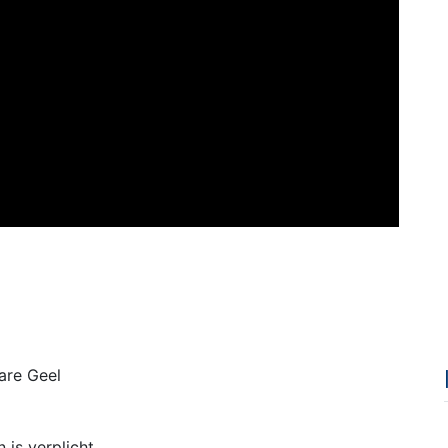
are Geel
l
 is verplicht