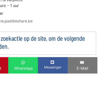
uro - 1 uur
ar
ww.paddleshare.be
 zoekactie op de site, om de volgende
den.
Messenger
t
WhatsApp
E-Mail