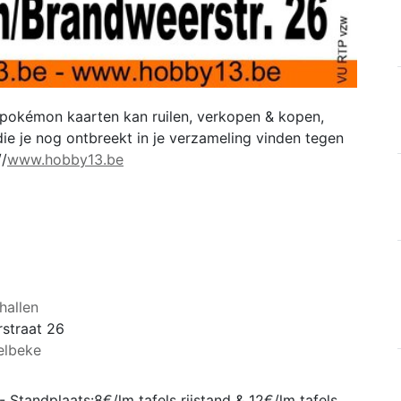
t pokémon kaarten kan ruilen, verkopen & kopen,
ie je nog ontbreekt in je verzameling vinden tegen
//
www.hobby13.be
hallen
straat 26
elbeke
 Standplaats:8€/lm tafels rijstand & 12€/lm tafels