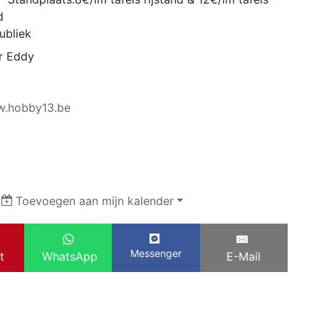
d
ubliek
r Eddy
w.hobby13.be
|
Toevoegen aan mijn kalender
Messenger
t
WhatsApp
E-Mail