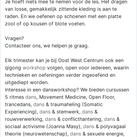
Je hoeft niets mee te nemen voor de les. Het dragen
van losse, gemakkelijk zittende kleding is aan te
raden. En we oefenen op schoenen met een platte
zool of op kousen of blote voeten.
Vragen?
Contacteer ons, we helpen je graag.
Elk trimester kan je bij Oost West Centrum ook een
qigong
workshop
volgen, open voor iedereen, waarin
technieken en oefeningen verder ingeoefend en
uitgediept worden.
Interesse in een dansworkshop? We bieden cursussen
5 ritmes
dans
, Movement Medicine, Open Floor,
trancedans,
dans
& traumaheling (Somatic
Experiencing),
dans
& stemwerk,
dans
&
rouwverwerking,
dans
& conflicthantering,
dans
&
sociaal activisme (Joanna Masy),
dans
& polyvagaal
theorie (neurowetenschap),
dans
& sexuele energie,