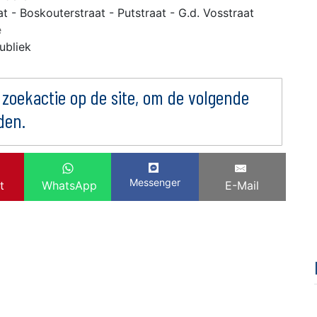
t - Boskouterstraat - Putstraat - G.d. Vosstraat
e
ubliek
 zoekactie op de site, om de volgende
den.
Messenger
t
WhatsApp
E-Mail