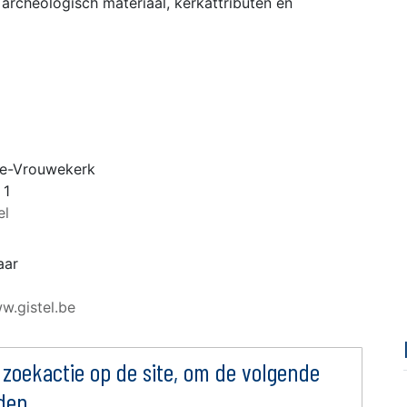
 archeologisch materiaal, kerkattributen en
ve-Vrouwekerk
 1
el
aar
w.gistel.be
 zoekactie op de site, om de volgende
den.