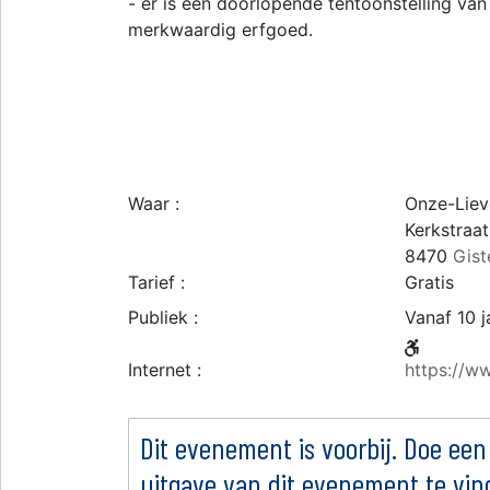
- er is een doorlopende tentoonstelling van
merkwaardig erfgoed.
Waar :
Onze-Lie
Kerkstraat
8470
Gist
Tarief :
Gratis
Publiek :
Vanaf 10 j
Internet :
https://ww
Dit evenement is voorbij. Doe een
uitgave van dit evenement te vin