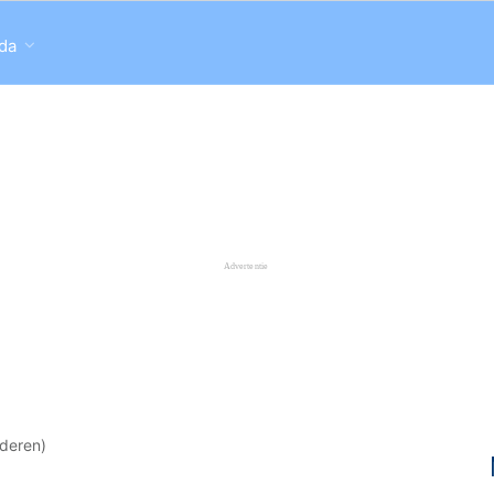
da
deren)