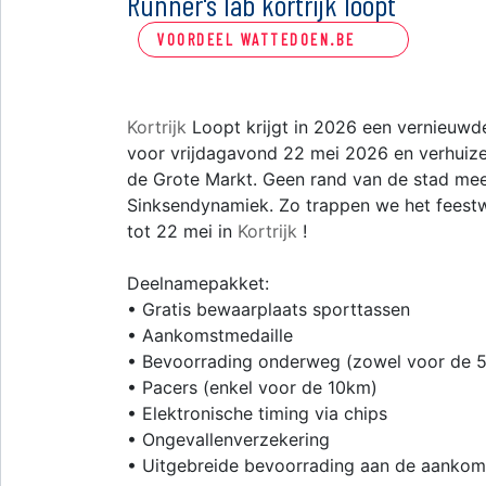
Runner's lab kortrijk loopt
VOORDEEL WATTEDOEN.BE
Kortrijk
Loopt krijgt in 2026 een vernieuwde
voor vrijdagavond 22 mei 2026 en verhuiz
de Grote Markt. Geen rand van de stad mee
Sinksendynamiek. Zo trappen we het feestw
tot 22 mei in
Kortrijk
!
Deelnamepakket:
• Gratis bewaarplaats sporttassen
• Aankomstmedaille
• Bevoorrading onderweg (zowel voor de 
• Pacers (enkel voor de 10km)
• Elektronische timing via chips
• Ongevallenverzekering
• Uitgebreide bevoorrading aan de aankom