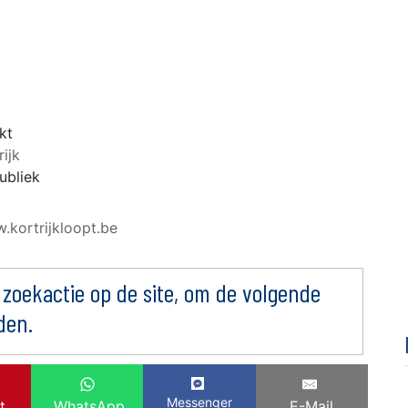
kt
rijk
ubliek
.kortrijkloopt.be
 zoekactie op de site, om de volgende
den.
Messenger
t
WhatsApp
E-Mail