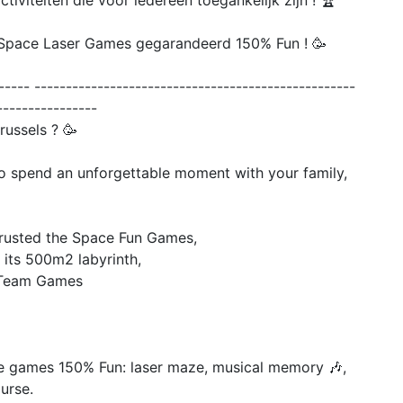
iviteiten die voor iedereen toegankelijk zijn ! 🏆
pace Laser Games gegarandeerd 150% Fun ! 🥳
----- ---------------------------------------------------
----------------
russels ? 🥳
 spend an unforgettable moment with your family,
trusted the Space Fun Games,
 its 500m2 labyrinth,
e Team Games
ape games 150% Fun: laser maze, musical memory 🎶,
ourse.