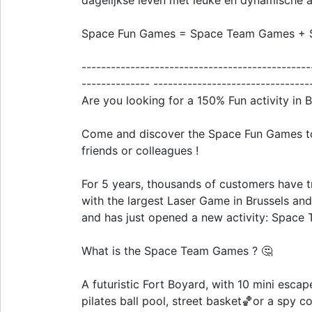
dagelijkse leven met leuke en dynamische act
Space Fun Games = Space Team Games + S
-----------------------------------------------
-------------- --------------------------------
Are you looking for a 150% Fun activity in B
Come and discover the Space Fun Games to
friends or colleagues !
For 5 years, thousands of customers have 
with the largest Laser Game in Brussels and
and has just opened a new activity: Spac
What is the Space Team Games ? 🤔
A futuristic Fort Boyard, with 10 mini esc
pilates ball pool, street basket🏀or a spy c