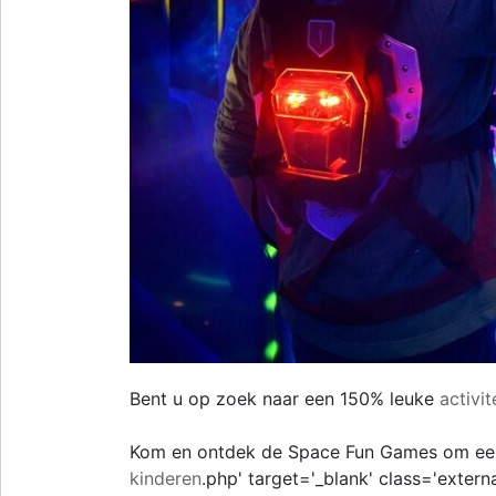
Bent u op zoek naar een 150% leuke
activit
Kom en ontdek de Space Fun Games om een
kinderen
.php' target='_blank' class='extern