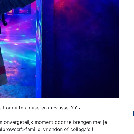
eit
om u te amuseren in Brussel ? 🥳
 onvergetelijk moment door te brengen met je
albrowser'>familie, vrienden of collega's !