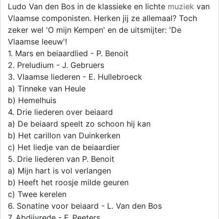
Ludo Van den Bos in de klassieke en lichte
muziek
van
Vlaamse componisten. Herken jij ze allemaal? Toch
zeker wel 'O mijn Kempen' en de uitsmijter: 'De
Vlaamse leeuw'!
1. Mars en beiaardlied - P. Benoit
2. Preludium - J. Gebruers
3. Vlaamse liederen - E. Hullebroeck
a) Tinneke van Heule
b) Hemelhuis
4. Drie liederen over beiaard
a) De beiaard speelt zo schoon hij kan
b) Het carillon van Duinkerken
c) Het liedje van de beiaardier
5. Drie liederen van P. Benoit
a) Mijn hart is vol verlangen
b) Heeft het roosje milde geuren
c) Twee kerelen
6. Sonatine voor beiaard - L. Van den Bos
7. Abdijvrede - F. Peeters