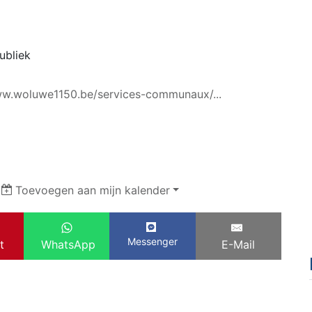
ubliek
ww.woluwe1150.be/services-communaux/...
|
Toevoegen aan mijn kalender
Messenger
t
WhatsApp
E-Mail